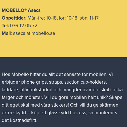
MOBELLO® Asecs
Öppettider
: Mån-fre: 10-18, lör: 10-18, sön: 11-17
Tel:
036-12 05 72
Mail
: asecs at mobello.se
Hos Mobello hittar du allt det senaste för mobilen. Vi
erbjuder phone grips, straps, suction cup-holders,
laddare, plånboksfodral och mängder av mobilskal i olika
färger och mönster. Vill du göra mobilen helt unik? Skapa
ditt eget skal med våra stickers! Och vill du ge skärmen
extra skydd – köp ett glasskydd hos oss, så monterar vi
det kostnadsfritt.