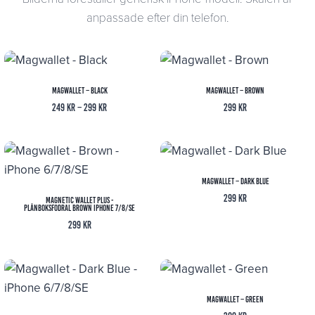
anpassade efter din telefon.
Magwallet – Black
Magwallet – Brown
Prisintervall:
249
kr
–
299
kr
299
kr
249 kr
till
299 kr
Magwallet – Dark Blue
299
kr
Magnetic Wallet Plus -
Plånboksfodral Brown iPhone 7/8/SE
299
kr
Magwallet – Green