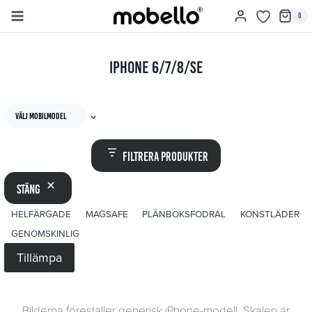
Skip
0
to
content
iPhone 6/7/8/SE
välj mobilmodel
Filtrera produkter
Stäng
ETIKETT
HELFÄRGADE
MAGSAFE
PLÅNBOKSFODRAL
KONSTLÄDER
GENOMSKINLIG
Tillämpa
Bilderna föreställer generisk iPhone-modell. Skalen är