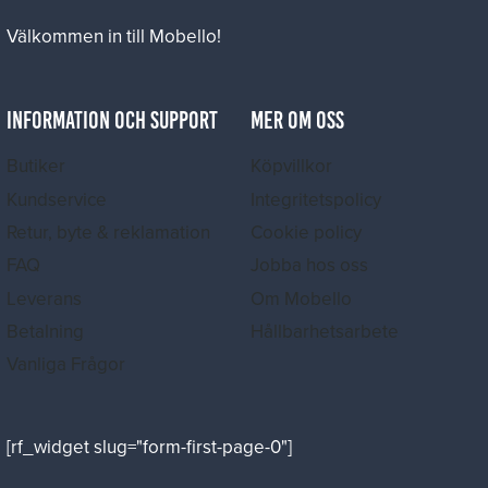
Välkommen in till Mobello!
INFORMATION OCH SUPPORT
MER OM OSS
Butiker
Köpvillkor
Kundservice
Integritetspolicy
Retur, byte & reklamation
Cookie policy
FAQ
Jobba hos oss
Leverans
Om Mobello
Betalning
Hållbarhetsarbete
Vanliga Frågor
[rf_widget slug="form-first-page-0"]