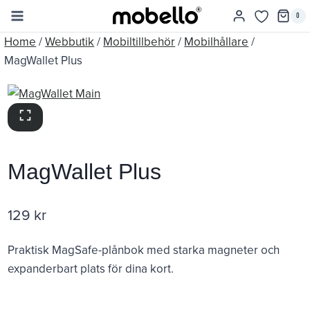
Skip
0
to
Home
/
Webbutik
/
Mobiltillbehör
/
Mobilhållare
/
content
MagWallet Plus
MagWallet Plus
129
kr
Praktisk MagSafe-plånbok med starka magneter och
expanderbart plats för dina kort.