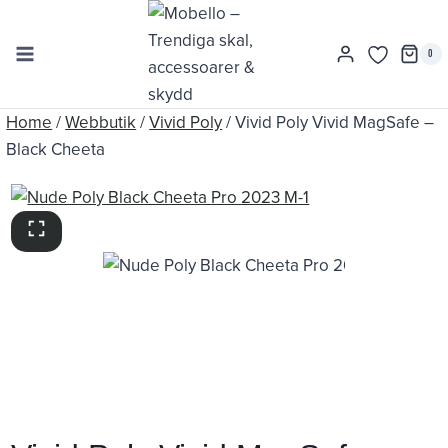
Skip
to
0
content
Home
/
Webbutik
/
Vivid Poly
/
Vivid Poly Vivid MagSafe –
Black Cheeta