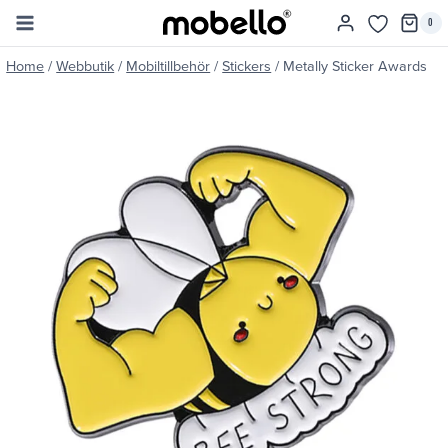
Skip
0
to
content
Home
/
Webbutik
/
Mobiltillbehör
/
Stickers
/
Metally Sticker Awards