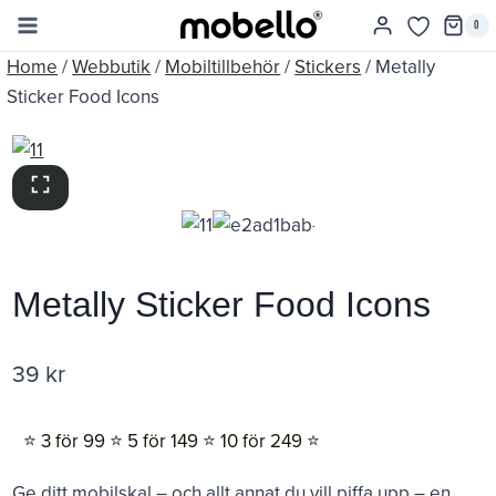
Skip
0
to
Home
/
Webbutik
/
Mobiltillbehör
/
Stickers
/
Metally
content
Sticker Food Icons
Metally Sticker Food Icons
39
kr
⭐️ 3 för 99 ⭐️ 5 för 149 ⭐️ 10 för 249 ⭐️
Ge ditt mobilskal – och allt annat du vill piffa upp – en