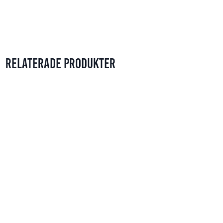
Relaterade produkter
Gummy Sticker Space & Sci-Fi
39
kr
Gummy Sticker Food & Drinks
39
kr
Metally Sticker Motivation