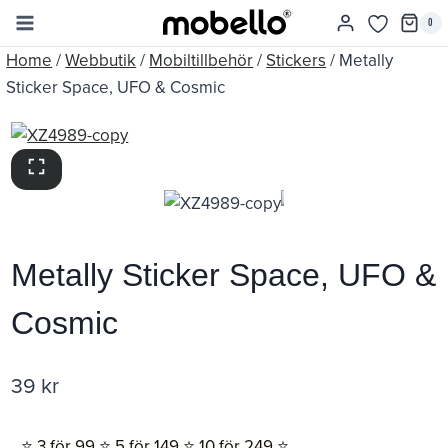
Skip
0
to
Home
/
Webbutik
/
Mobiltillbehör
/
Stickers
/
Metally
content
Sticker Space, UFO & Cosmic
Metally Sticker Space, UFO &
Cosmic
39
kr
⭐️ 3 för 99 ⭐️ 5 för 149 ⭐️ 10 för 249 ⭐️