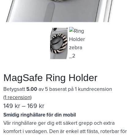
MagSafe Ring Holder
Betygsatt
5.00
av 5 baserat på
1
kundrecension
(1 recension)
Prisintervall:
149
kr
–
169
kr
Smidig ringhållare för din mobil
149 kr
Vår ringhållare ger dig ett säkert grepp och extra
till
komfort i vardagen. Den är enkel att fästa, roterbar för
169 kr