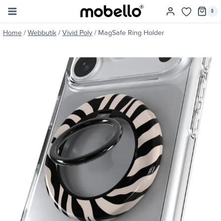
Skip
0
to
content
Home
/
Webbutik
/
Vivid Poly
/
MagSafe Ring Holder