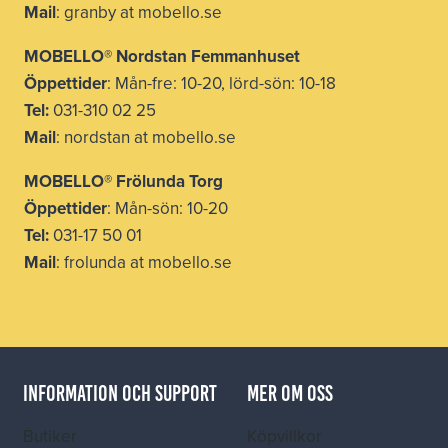
Mail
: granby at mobello.se
MOBELLO® Nordstan Femmanhuset
Öppettider
: Mån-fre: 10-20, lörd-sön: 10-18
Tel:
031-310 02 25
Mail
: nordstan at mobello.se
MOBELLO® Frölunda Torg
Öppettider
: Mån-sön: 10-20
Tel:
031-17 50 01
Mail
: frolunda at mobello.se
INFORMATION OCH SUPPORT
MER OM OSS
Butiker
Köpvillkor