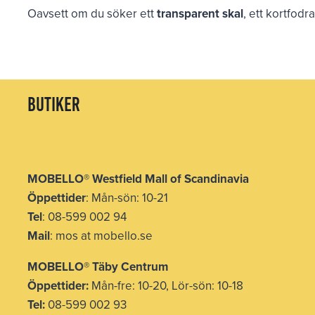
Oavsett om du söker ett
transparent skal
, ett kortfodr
butiker
MOBELLO
®
Westfield Mall of Scandinavia
Öppettider
: Mån-sön: 10-21
Tel
: 08-599 002 94
Mail
: mos at mobello.se
MOBELLO
®
Täby Centrum
Öppettider:
Mån-fre: 10-20, Lör-sön: 10-18
Tel:
08-599 002 93