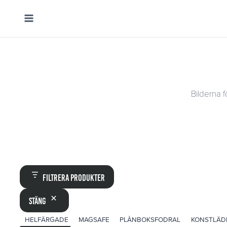
Skip
to
content
Bilderna f
Filtrera produkter
Stäng
ETIKETT
HELFÄRGADE
MAGSAFE
PLÅNBOKSFODRAL
KONSTLÄD