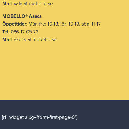
Mail
: vala at mobello.se
MOBELLO® Asecs
Öppettider
: Mån-fre: 10-18, lör: 10-18, sön: 11-17
Tel:
036-12 05 72
Mail
: asecs at mobello.se
[rf_widget slug="form-first-page-0"]