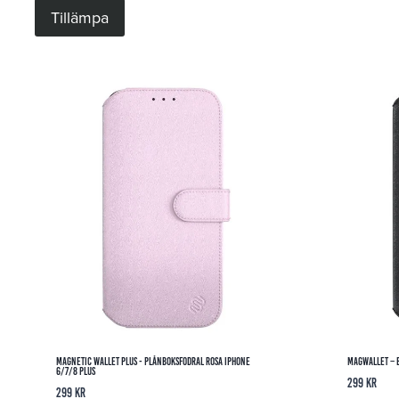
Tillämpa
Magnetic Wallet Plus - Plånboksfodral Rosa iPhone
Magwallet – B
6/7/8 Plus
299
kr
299
kr