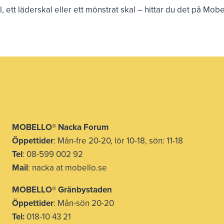
al, ett läderskal eller ett mönstrat skal – hittar du det på Mo
MOBELLO® Nacka Forum
Öppettider
: Mån-fre 20-20, lör 10-18, sön: 11-18
Tel
: 08-599 002 92
Mail
: nacka at mobello.se
MOBELLO®
Gränbystaden
Öppettider
: Mån-sön 20-20
Tel:
018-10 43 21