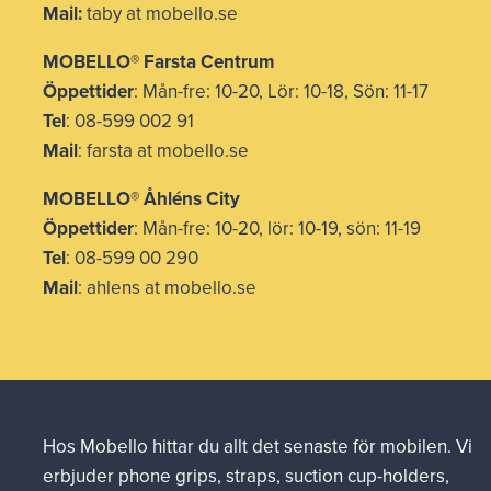
Mail:
taby at mobello.se
MOBELLO® Farsta Centrum
Öppettider
: Mån-fre: 10-20, Lör: 10-18, Sön: 11-17
Tel
: 08-599 002 91
Mail
: farsta at mobello.se
MOBELLO® Åhléns City
Öppettider
: Mån-fre: 10-20, lör: 10-19, sön: 11-19
Tel
: 08-599 00 290
Mail
: ahlens at mobello.se
Hos Mobello hittar du allt det senaste för mobilen. Vi
erbjuder phone grips, straps, suction cup-holders,