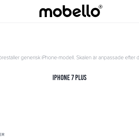
öreställer generisk iPhone-modell. Skalen är anpassade efter d
iPhone 7 Plus
ER