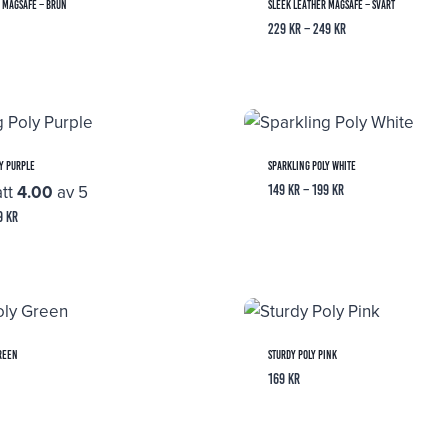
 MagSafe – Brun
Sleek Leather MagSafe – Svart
Prisintervall:
229
kr
–
249
kr
229 kr
till
249 kr
y Purple
Sparkling Poly White
att
4.00
av 5
Prisintervall:
149
kr
–
199
kr
149 kr
Prisintervall:
9
kr
till
149 kr
199 kr
till
199 kr
reen
Sturdy Poly Pink
169
kr