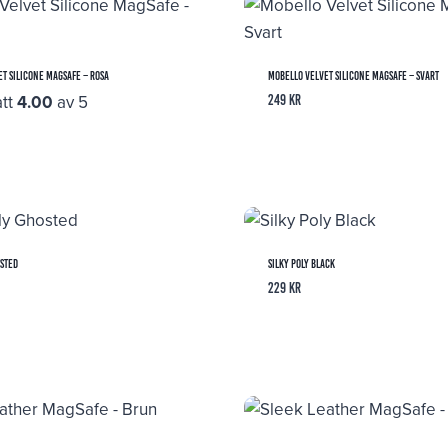
t Silicone MagSafe – Rosa
Mobello Velvet Silicone MagSafe – Svart
att
4.00
av 5
249
kr
sted
Silky Poly Black
229
kr