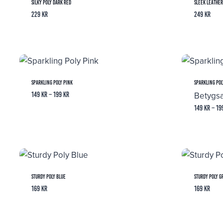
Silky Poly Dark Red
Sleek Leather
229
kr
249
kr
Sparkling Poly Pink
Sparkling Pol
Betygs
Prisintervall:
149
kr
–
199
kr
149 kr
149
kr
–
19
till
199 kr
Sturdy Poly Blue
Sturdy Poly G
169
kr
169
kr