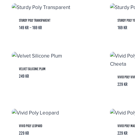
Sturdy Poly Transparent
Sturdy Poly Y
Prisintervall:
149
kr
–
169
kr
169
kr
149 kr
till
169 kr
Velvet Silicone Plum
249
kr
Vivid Poly Vi
229
kr
Vivid Poly Leopard
Vivid Poly Ma
229
kr
229
kr