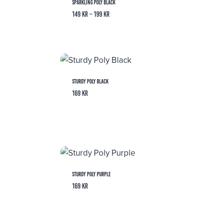
Sparkling Poly Black
Prisintervall:
149
kr
–
199
kr
149 kr
till
199 kr
Sturdy Poly Black
169
kr
Sturdy Poly Purple
169
kr