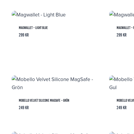
till
299 kr
Magwallet – Light Blue
Magwallet – 
299
kr
299
kr
Mobello Velvet Silicone MagSafe – Grön
Mobello Velve
249
kr
249
kr