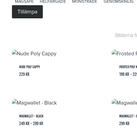
ETIKETT
MAGSAFE
HELFÄRGADE
MÖNSTRADE
GENOMSKINLIG
Tillämpa
Bilderna f
Nude Poly Cappy
Frosted Poly 
229
kr
199
kr
–
22
Magwallet – Black
Magwallet –
Prisintervall:
249
kr
–
299
kr
299
kr
249 kr