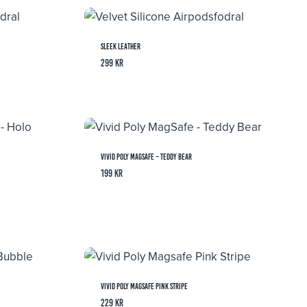
Sleek Leather
299
kr
Vivid Poly MagSafe – Teddy Bear
199
kr
Vivid Poly Magsafe Pink Stripe
229
kr