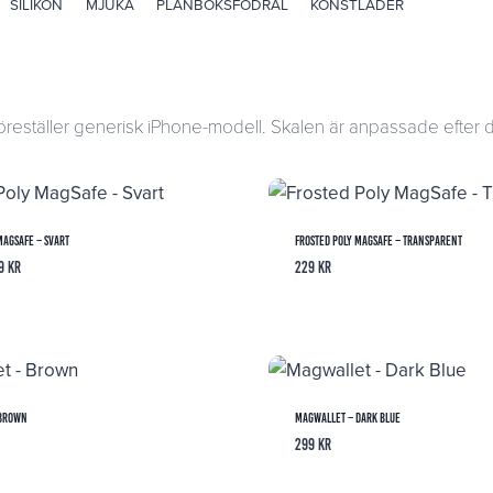
SILIKON
MJUKA
PLÅNBOKSFODRAL
KONSTLÄDER
öreställer generisk iPhone-modell. Skalen är anpassade efter d
MagSafe – Svart
Frosted Poly MagSafe – Transparent
Prisintervall:
9
kr
229
kr
199 kr
till
229 kr
 Brown
Magwallet – Dark Blue
299
kr