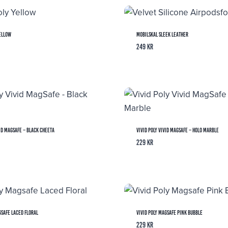
ellow
Mobilskal Sleek Leather
249
kr
vid MagSafe – Black Cheeta
Vivid Poly Vivid MagSafe – Holo Marble
229
kr
gsafe Laced Floral
Vivid Poly Magsafe Pink Bubble
229
kr