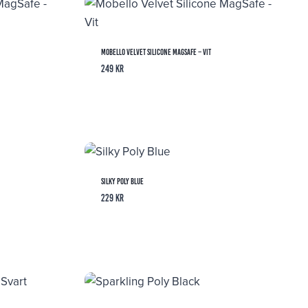
Mobello Velvet Silicone MagSafe – Vit
249
kr
Silky Poly Blue
229
kr