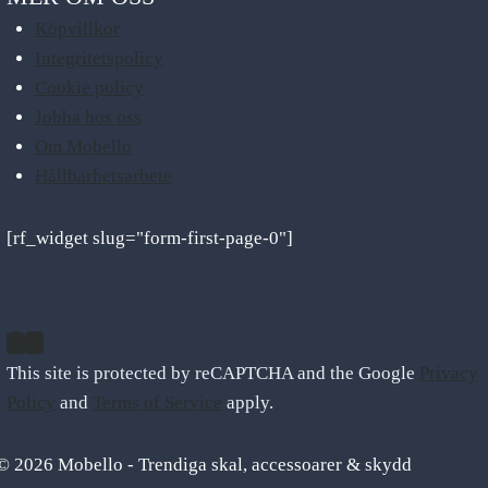
Köpvillkor
Integritetspolicy
Cookie policy
Jobba hos oss
Om Mobello
Hållbarhetsarbete
[rf_widget slug="form-first-page-0"]
This site is protected by reCAPTCHA and the Google
Privacy
Policy
and
Terms of Service
apply.
© 2026 Mobello - Trendiga skal, accessoarer & skydd