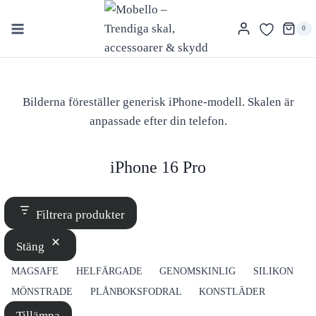
Skip
to
0
content
Bilderna föreställer generisk iPhone-modell. Skalen är
anpassade efter din telefon.
iPhone 16 Pro
Filtrera produkter
Stäng
ETIKETT
MAGSAFE
HELFÄRGADE
GENOMSKINLIG
SILIKON
MÖNSTRADE
PLÅNBOKSFODRAL
KONSTLÄDER
Tillämpa