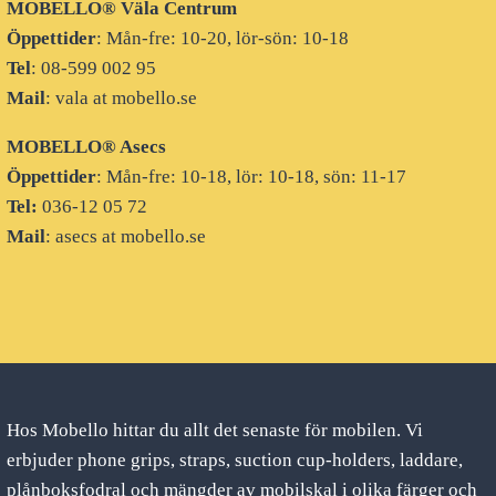
MOBELLO® Väla Centrum
Öppettider
: Mån-fre: 10-20, lör-sön: 10-18
Tel
: 08-599 002 95
Mail
: vala at mobello.se
MOBELLO® Asecs
Öppettider
: Mån-fre: 10-18, lör: 10-18, sön: 11-17
Tel:
036-12 05 72
Mail
: asecs at mobello.se
Hos Mobello hittar du allt det senaste för mobilen. Vi
erbjuder phone grips, straps, suction cup-holders, laddare,
plånboksfodral och mängder av mobilskal i olika färger och