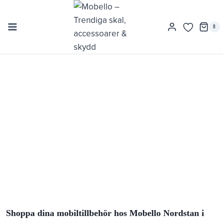
Skip
to
0
content
GRÄNBYSTADEN
Nordstan femman
Shoppa dina mobiltillbehör hos Mobello Nordstan i