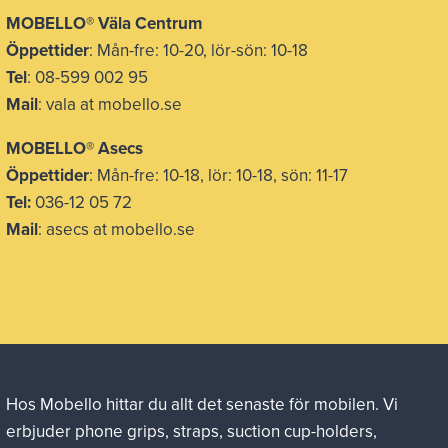
MOBELLO® Väla Centrum
Öppettider
: Mån-fre: 10-20, lör-sön: 10-18
Tel
: 08-599 002 95
Mail
: vala at mobello.se
MOBELLO® Asecs
Öppettider
: Mån-fre: 10-18, lör: 10-18, sön: 11-17
Tel:
036-12 05 72
Mail
: asecs at mobello.se
Hos Mobello hittar du allt det senaste för mobilen. Vi
erbjuder phone grips, straps, suction cup-holders,