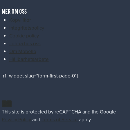
MER OM OSS
Köpvillkor
Integritetspolicy
Cookie policy
Jobba hos oss
Om Mobello
Hållbarhetsarbete
[rf_widget slug="form-first-page-0"]
This site is protected by reCAPTCHA and the Google
Privacy Policy
and
Terms of Service
apply.