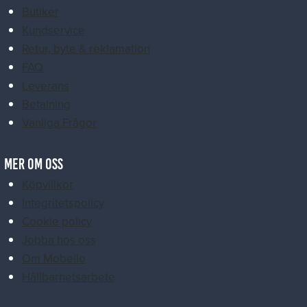
Butiker
Kundservice
Retur, byte & reklamation
FAQ
Leverans
Betalning
Vanliga Frågor
MER OM OSS
Köpvillkor
Integritetspolicy
Cookie policy
Jobba hos oss
Om Mobello
Hållbarhetsarbete