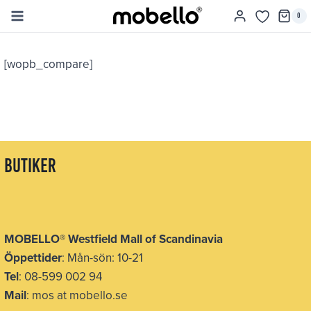
Skip
0
to
content
[wopb_compare]
butiker
MOBELLO
®
Westfield Mall of Scandinavia
Öppettider
: Mån-sön: 10-21
Tel
: 08-599 002 94
Mail
: mos at mobello.se