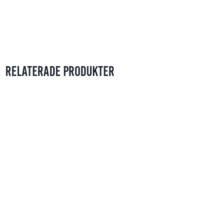
Relaterade produkter
Vivid Poly Magsafe Cow Black
229
kr
Mobello Velvet Silicone MagSafe – Grön
249
kr