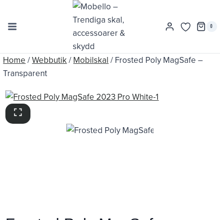
Skip
to
0
content
Home
/
Webbutik
/
Mobilskal
/
Frosted Poly MagSafe –
Transparent