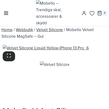
Skip
to
0
content
Home
/
Webbutik
/
Velvet Silicone
/
Mobello Velvet
Silicone MagSafe – Gul