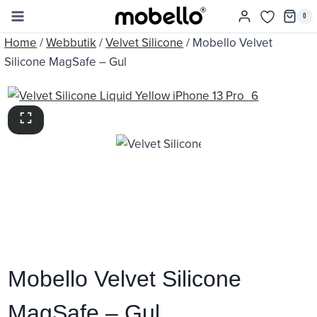
Skip
0
to
Home
/
Webbutik
/
Velvet Silicone
/
Mobello Velvet
content
Silicone MagSafe – Gul
Mobello Velvet Silicone
MagSafe – Gul