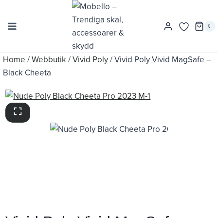
Skip
to
0
content
Home
/
Webbutik
/
Vivid Poly
/
Vivid Poly Vivid MagSafe –
Black Cheeta