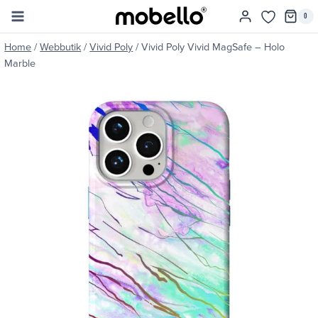
Skip
0
to
content
Home
/
Webbutik
/
Vivid Poly
/
Vivid Poly Vivid MagSafe – Holo
Marble