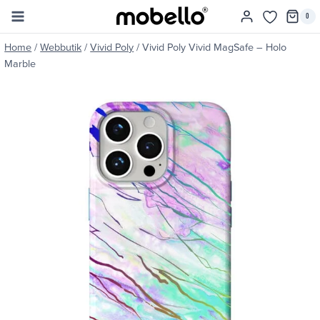
Skip
0
to
content
Home
/
Webbutik
/
Vivid Poly
/
Vivid Poly Vivid MagSafe – Holo
Marble