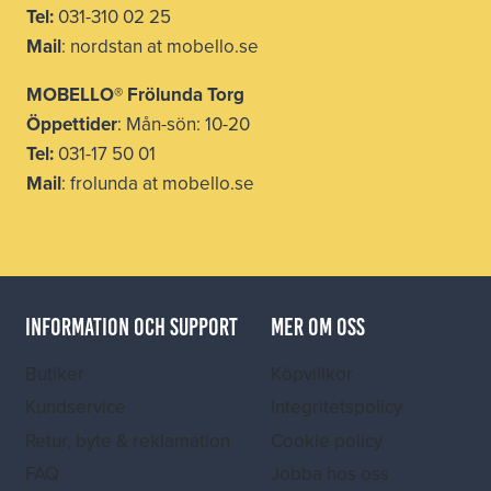
Tel:
031-310 02 25
Mail
: nordstan at mobello.se
MOBELLO® Frölunda Torg
Öppettider
: Mån-sön: 10-20
Tel:
031-17 50 01
Mail
: frolunda at mobello.se
INFORMATION OCH SUPPORT
MER OM OSS
Butiker
Köpvillkor
Kundservice
Integritetspolicy
Retur, byte & reklamation
Cookie policy
FAQ
Jobba hos oss