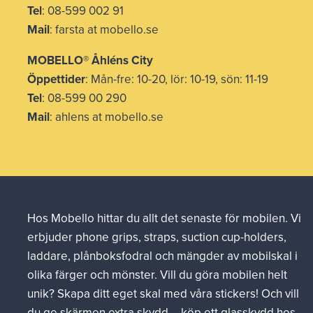
Tel
: 08-599 002 91
Mail
: farsta at mobello.se
MOBELLO® Åhléns City
Öppettider
: Mån-fre: 10-20, lör: 10-19, sön: 11-19
Tel
: 08-599 00 290
Mail
: ahlens at mobello.se
Hos Mobello hittar du allt det senaste för mobilen. Vi
erbjuder phone grips, straps, suction cup-holders,
laddare, plånboksfodral och mängder av mobilskal i
olika färger och mönster. Vill du göra mobilen helt
unik? Skapa ditt eget skal med våra stickers! Och vill
du ge skärmen extra skydd – köp ett glasskydd hos