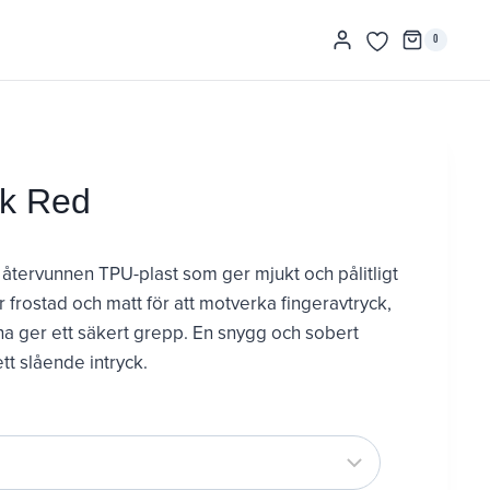
0
rk Red
d återvunnen TPU-plast som ger mjukt och pålitligt
 frostad och matt för att motverka fingeravtryck,
a ger ett säkert grepp. En snygg och sobert
tt slående intryck.