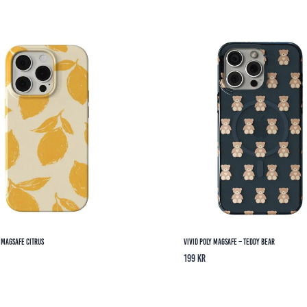
y Magsafe Citrus
Vivid Poly MagSafe – Teddy Bear
199
kr