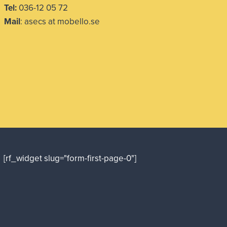
Tel:
036-12 05 72
Mail
: asecs at mobello.se
[rf_widget slug="form-first-page-0"]