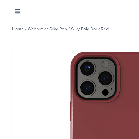
Skip
to
content
Home
/
Webbutik
/
Silky Poly
/
Silky Poly Dark Red