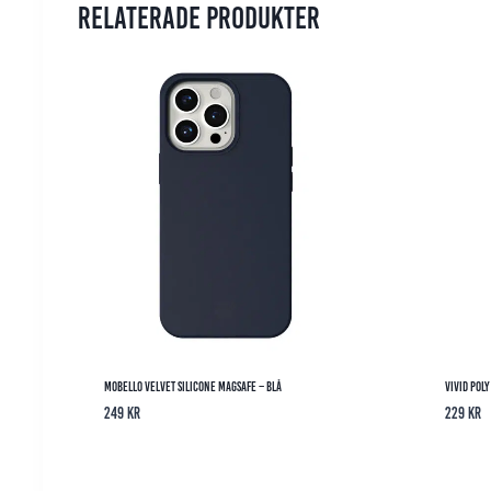
Relaterade produkter
Mobello Velvet Silicone MagSafe – Blå
Vivid Pol
249
kr
229
kr