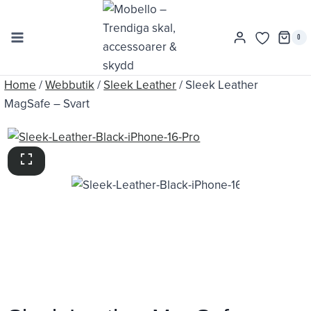
Skip
to
0
content
Home
/
Webbutik
/
Sleek Leather
/
Sleek Leather
MagSafe – Svart