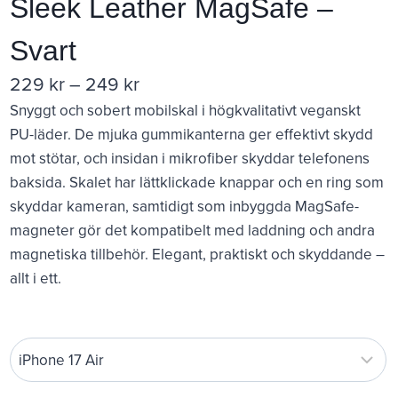
Sleek Leather MagSafe –
Svart
Prisintervall:
229
kr
–
249
kr
Snyggt och sobert mobilskal i högkvalitativt veganskt
229 kr
PU-läder. De mjuka gummikanterna ger effektivt skydd
till
mot stötar, och insidan i mikrofiber skyddar telefonens
249 kr
baksida. Skalet har lättklickade knappar och en ring som
skyddar kameran, samtidigt som inbyggda MagSafe-
magneter gör det kompatibelt med laddning och andra
magnetiska tillbehör. Elegant, praktiskt och skyddande –
allt i ett.