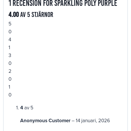
1 recension för
Sparkling Poly Purple
4.00
av 5 stjärnor
5
0
4
1
3
0
2
0
1
0
4
av 5
Anonymous Customer
–
14 januari, 2026