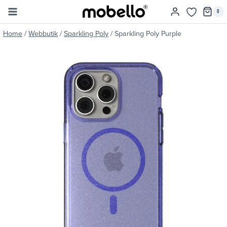
Skip
0
to
content
Home
/
Webbutik
/
Sparkling Poly
/
Sparkling Poly Purple