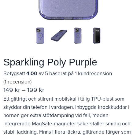
Sparkling Poly Purple
Betygsatt
4.00
av 5 baserat på
1
kundrecension
(1 recension)
Prisintervall:
149
kr
–
199
kr
Ett glittrigt och stilrent mobilskal i tålig TPU-plast som
149 kr
skyddar din telefon i vardagen. Inbyggda krockkuddar i
till
hörnen ger extra stötdämpning vid fall, medan
199 kr
integrerade MagSafe-magneter säkerställer smidig och
stabil laddning. Finns i flera läckra, glittrande färger som