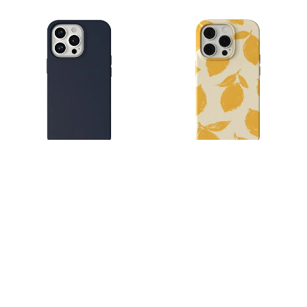
Mobello Velvet Silicone MagSafe –
Vivid Poly Magsafe Citrus
Blå
229
kr
249
kr