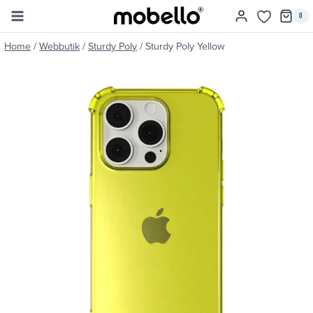
Skip
0
to
content
Home
/
Webbutik
/
Sturdy Poly
/
Sturdy Poly Yellow