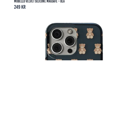
Mobello Velvet Silicone MagSafe – Blå
249
kr