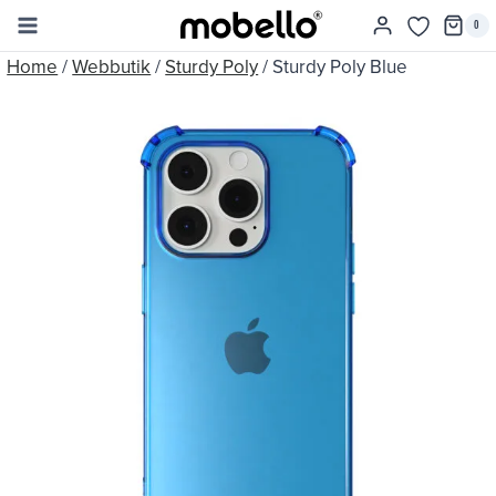
Skip
0
to
Home
/
Webbutik
/
Sturdy Poly
/
Sturdy Poly Blue
content