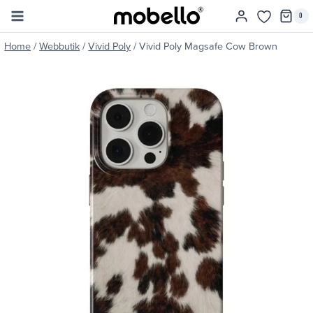
Skip
0
to
content
Home
/
Webbutik
/
Vivid Poly
/
Vivid Poly Magsafe Cow Brown