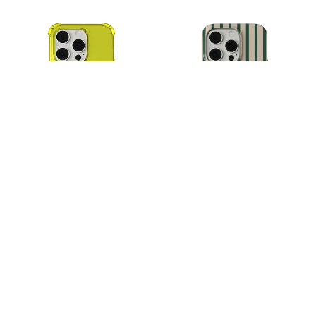
Sturdy Poly Yellow
Vivid Poly Magsafe Green Stripes
169
kr
229
kr
Vivid Poly Magsafe Cow Black
Mobello Velvet Silicone MagSafe –
Grön
229
kr