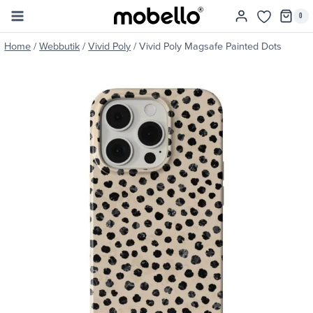
Skip
0
to
content
Home
/
Webbutik
/
Vivid Poly
/
Vivid Poly Magsafe Painted Dots