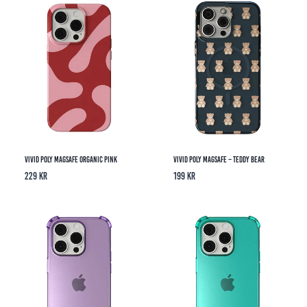
Vivid Poly Magsafe Organic Pink
Vivid Poly MagSafe – Teddy Bear
229
kr
199
kr