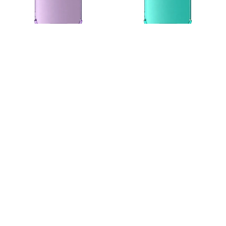
Sturdy Poly Purple
Sturdy Poly Green
169
kr
169
kr
butiker
MOBELLO
®
Westfield Mall of Scandinavia
Öppettider
: Mån-sön: 10-21
Tel
: 08-599 002 94
Mail
: mos at mobello.se