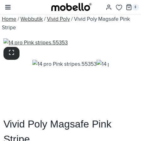
Skip
0
to
Home
/
Webbutik
/
Vivid Poly
/
Vivid Poly Magsafe Pink
content
Stripe
Vivid Poly Magsafe Pink
Stripe