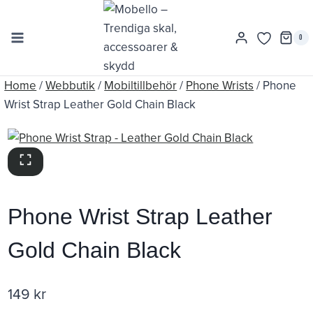
Skip
to
0
content
Home
/
Webbutik
/
Mobiltillbehör
/
Phone Wrists
/
Phone
Wrist Strap Leather Gold Chain Black
Phone Wrist Strap Leather
Gold Chain Black
149
kr