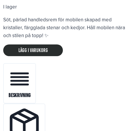
I lager
Söt, pärlad handledsrem för mobilen skapad med
kristaller, färgglada stenar och kedjor. Håll mobilen nära
och stilen på topp! ✨
Phone
Lägg i varukorg
Wrist
Strap
Leather
Gold
Chain
Black
Beskrivning
mängd