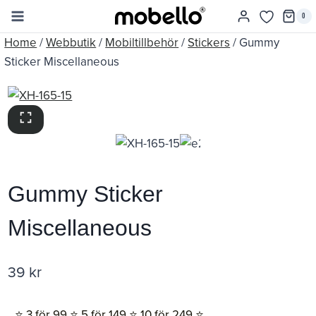
Skip
0
to
Home
/
Webbutik
/
Mobiltillbehör
/
Stickers
/
Gummy
content
Sticker Miscellaneous
Gummy Sticker
Miscellaneous
39
kr
⭐️ 3 för 99 ⭐️ 5 för 149 ⭐️ 10 för 249 ⭐️