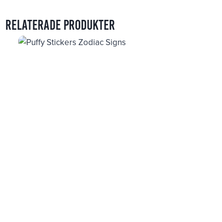
Relaterade produkter
Puffy Stickers Zodiac Signs
49
kr
Gummy Sticker Food & Drinks
39
kr
Gummy Sticker Nature & Objects
39
kr