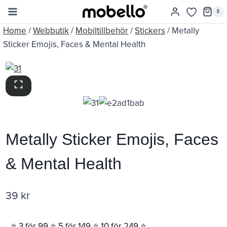
Skip
0
to
Home
/
Webbutik
/
Mobiltillbehör
/
Stickers
/
Metally
content
Sticker Emojis, Faces & Mental Health
Metally Sticker Emojis, Faces
& Mental Health
39
kr
⭐️ 3 för 99 ⭐️ 5 för 149 ⭐️ 10 för 249 ⭐️