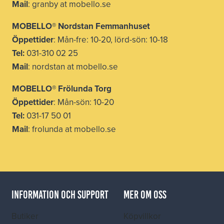
Mail
: granby at mobello.se
MOBELLO® Nordstan Femmanhuset
Öppettider
: Mån-fre: 10-20, lörd-sön: 10-18
Tel:
031-310 02 25
Mail
: nordstan at mobello.se
MOBELLO® Frölunda Torg
Öppettider
: Mån-sön: 10-20
Tel:
031-17 50 01
Mail
: frolunda at mobello.se
INFORMATION OCH SUPPORT
MER OM OSS
Butiker
Köpvillkor