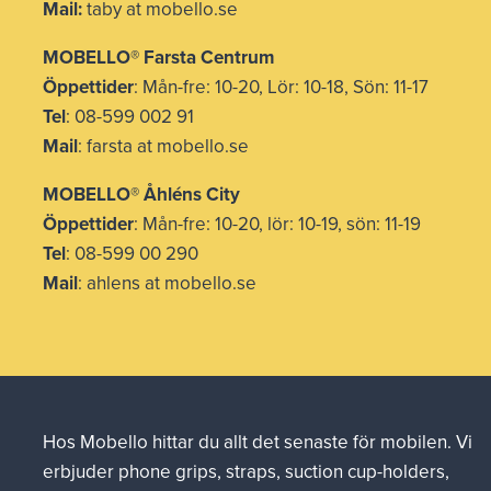
Mail:
taby at mobello.se
MOBELLO® Farsta Centrum
Öppettider
: Mån-fre: 10-20, Lör: 10-18, Sön: 11-17
Tel
: 08-599 002 91
Mail
: farsta at mobello.se
MOBELLO® Åhléns City
Öppettider
: Mån-fre: 10-20, lör: 10-19, sön: 11-19
Tel
: 08-599 00 290
Mail
: ahlens at mobello.se
Hos Mobello hittar du allt det senaste för mobilen. Vi
erbjuder phone grips, straps, suction cup-holders,