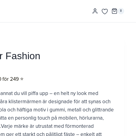
0
er Fashion
0 för 249 ⭐️
 annat du vill piffa upp – en helt ny look med
åra klistermärmen är designade för att synas och
a och häftiga motiv i gummi, metall och glittrande
sätta en personlig touch på mobilen, hörlurarna,
er.Varje märke är utrustat med förmonterad
ger ett starkt och pålitligt fäste – enkelt att