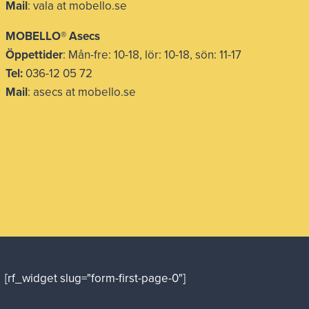
Mail
: vala at mobello.se
MOBELLO® Asecs
Öppettider
: Mån-fre: 10-18, lör: 10-18, sön: 11-17
Tel:
036-12 05 72
Mail
: asecs at mobello.se
[rf_widget slug="form-first-page-0"]