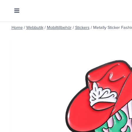
Skip
to
content
Home
/
Webbutik
/
Mobiltillbehör
/
Stickers
/
Metally Sticker Fashi