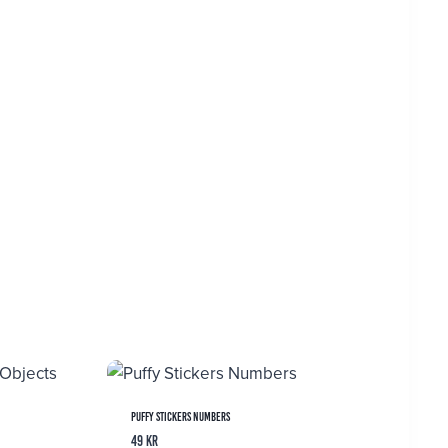
Puffy Stickers Numbers
49
kr