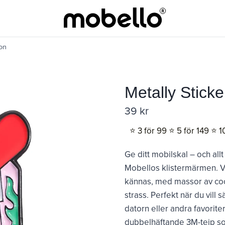
on
Metally Stick
39
kr
⭐️ 3 för 99 ⭐️ 5 för 149 ⭐️ 1
Ge ditt mobilskal – och allt
Mobellos klistermärmen. V
kännas, med massor av cool
strass. Perfekt när du vill 
datorn eller andra favorit
dubbelhäftande 3M-tejp som 