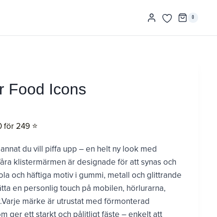
0
er Food Icons
0 för 249 ⭐️
 annat du vill piffa upp – en helt ny look med
åra klistermärmen är designade för att synas och
a och häftiga motiv i gummi, metall och glittrande
sätta en personlig touch på mobilen, hörlurarna,
er.Varje märke är utrustat med förmonterad
ger ett starkt och pålitligt fäste – enkelt att