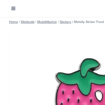
Skip
to
content
Home
/
Webbutik
/
Mobiltillbehör
/
Stickers
/
Metally Sticker Food