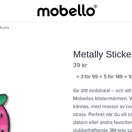
 Icons
Metally Stick
39
kr
⭐️ 3 för 99 ⭐️ 5 för 149 ⭐️ 1
Ge ditt mobilskal – och allt
Mobellos klistermärmen. V
kännas, med massor av cool
strass. Perfekt när du vill 
datorn eller andra favorit
dubbelhäftande 3M-tejp som 