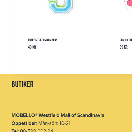
Puffy Stickers Numbers
Gummy Sti
49
kr
39
kr
butiker
MOBELLO
®
Westfield Mall of Scandinavia
Öppettider
: Mån-sön: 10-21
Tel
: 08-599 002 94