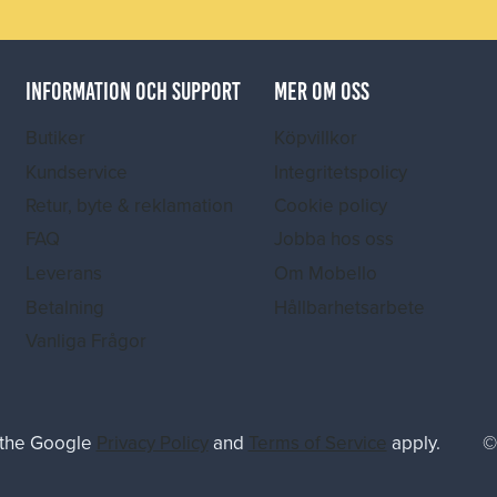
INFORMATION OCH SUPPORT
MER OM OSS
Butiker
Köpvillkor
Kundservice
Integritetspolicy
Retur, byte & reklamation
Cookie policy
FAQ
Jobba hos oss
Leverans
Om Mobello
Betalning
Hållbarhetsarbete
Vanliga Frågor
 the Google
Privacy Policy
and
Terms of Service
apply.
©