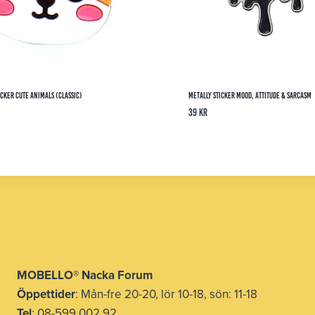
cker Cute Animals (Classic)
Metally Sticker Mood, Attitude & Sarcasm
39
kr
MOBELLO® Nacka Forum
Öppettider
: Mån-fre 20-20, lör 10-18, sön: 11-18
Tel
: 08-599 002 92