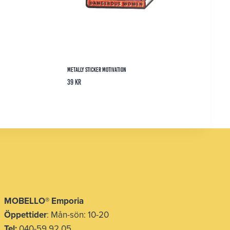
Metally Sticker Motivation
39
kr
MOBELLO® Emporia
Öppettider
: Mån-sön: 10-20
Tel:
040-59 92 05