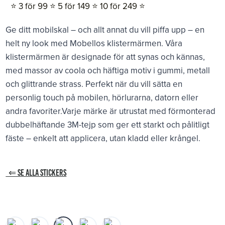
⭐️ 3 för 99 ⭐️ 5 för 149 ⭐️ 10 för 249 ⭐️
Ge ditt mobilskal – och allt annat du vill piffa upp – en
helt ny look med Mobellos klistermärmen. Våra
klistermärmen är designade för att synas och kännas,
med massor av coola och häftiga motiv i gummi, metall
och glittrande strass. Perfekt när du vill sätta en
personlig touch på mobilen, hörlurarna, datorn eller
andra favoriter.Varje märke är utrustat med förmonterad
dubbelhäftande 3M-tejp som ger ett starkt och pålitligt
fäste – enkelt att applicera, utan kladd eller krångel.
⇐ SE ALLA STICKERS