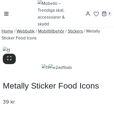
Skip
to
0
content
Home
/
Webbutik
/
Mobiltillbehör
/
Stickers
/
Metally
Sticker Food Icons
Metally Sticker Food Icons
39
kr