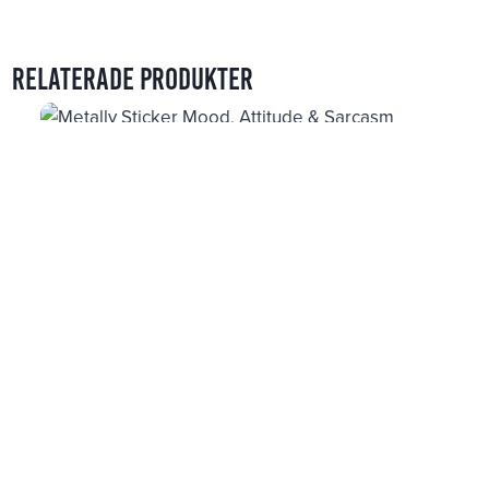
Relaterade produkter
Metally Sticker Mood, Attitude & Sarcasm
39
kr
Gummy Sticker Food & Drinks
39
kr
Gummy Sticker Emojis, Faces & Hands
39
kr