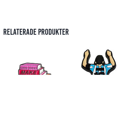
Relaterade produkter
Metally Sticker Motivation
Gummy Sticker Sports & Fitness
39
kr
39
kr