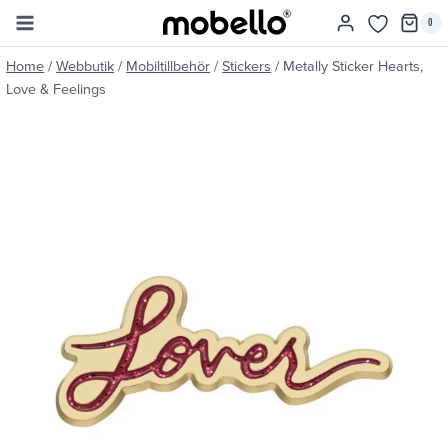
Skip
0
to
content
Home
/
Webbutik
/
Mobiltillbehör
/
Stickers
/
Metally Sticker Hearts,
Love & Feelings