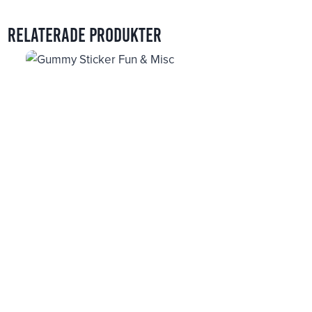
Relaterade produkter
Gummy Sticker Fun & Misc
39
kr
Puffy Stickers Numbers
49
kr
Gummy Sticker Fantasy
39
kr