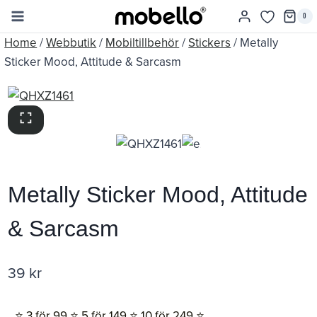
Skip
0
to
Home
/
Webbutik
/
Mobiltillbehör
/
Stickers
/
Metally
content
Sticker Mood, Attitude & Sarcasm
Metally Sticker Mood, Attitude
& Sarcasm
39
kr
⭐️ 3 för 99 ⭐️ 5 för 149 ⭐️ 10 för 249 ⭐️