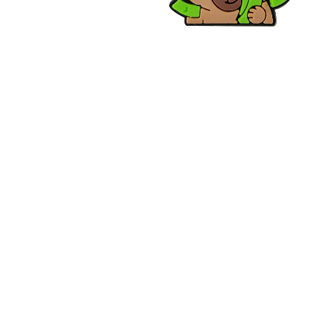
MagSafe Sticker Solid Colors
Gummy Sticker Lifestyle
49
kr
39
kr
Metally Sticker Mood, Attitude &
Gummy Sticker Hearts, Love &
Sarcasm
Positivity
39
kr
39
kr