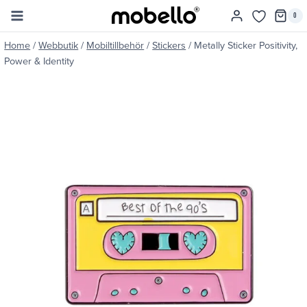
Skip
0
to
content
Home
/
Webbutik
/
Mobiltillbehör
/
Stickers
/
Metally Sticker Positivity,
Power & Identity