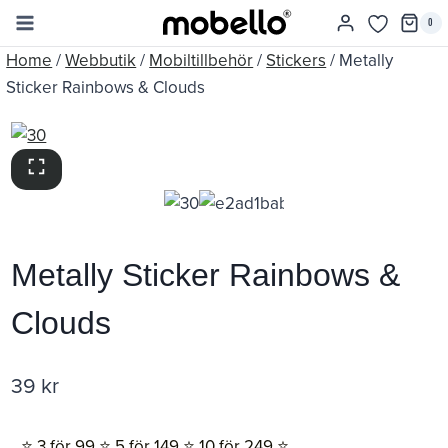
Skip
0
to
Home
/
Webbutik
/
Mobiltillbehör
/
Stickers
/
Metally
content
Sticker Rainbows & Clouds
Metally Sticker Rainbows &
Clouds
39
kr
⭐️ 3 för 99 ⭐️ 5 för 149 ⭐️ 10 för 249 ⭐️