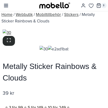
Skip
0
to
Home
/
Webbutik
/
Mobiltillbehör
/
Stickers
/
Metally
content
Sticker Rainbows & Clouds
Metally Sticker Rainbows &
Clouds
39
kr
⭐️ 3 för 99 ⭐️ 5 för 149 ⭐️ 10 för 249 ⭐️