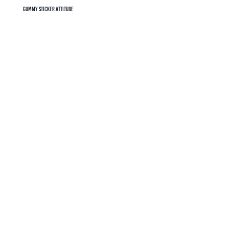
Gummy Sticker Attitude
39
kr
Puffy Stickers Numbers
49
kr
Gummy Sticker Cute Animals (Mixed)
39
kr
butiker