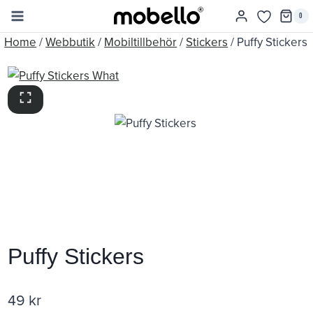
Skip
0
to
Home
/
Webbutik
/
Mobiltillbehör
/
Stickers
/
Puffy Stickers
content
Puffy Stickers
49
kr