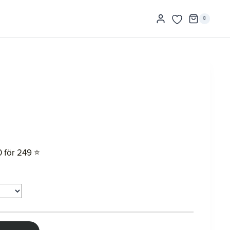
0
0 för 249 ⭐️