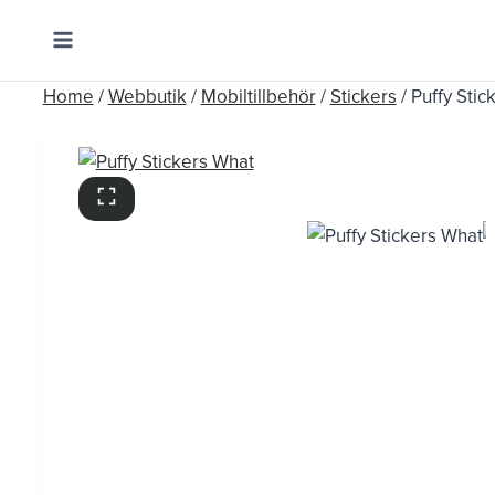
Skip
to
content
Home
/
Webbutik
/
Mobiltillbehör
/
Stickers
/
Puffy Stic