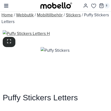
Skip
0
to
Home
/
Webbutik
/
Mobiltillbehör
/
Stickers
/
Puffy Stickers
content
Letters
Puffy Stickers Letters