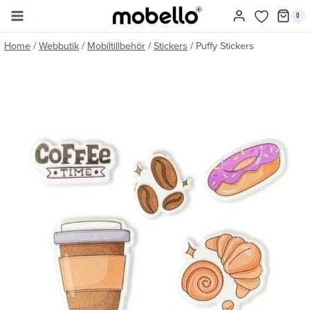
Skip
0
to
content
Home
/
Webbutik
/
Mobiltillbehör
/
Stickers
/
Puffy Stickers