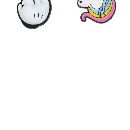
Gummy Sticker Attitude
Gummy Sticker Fantasy
39
kr
39
kr