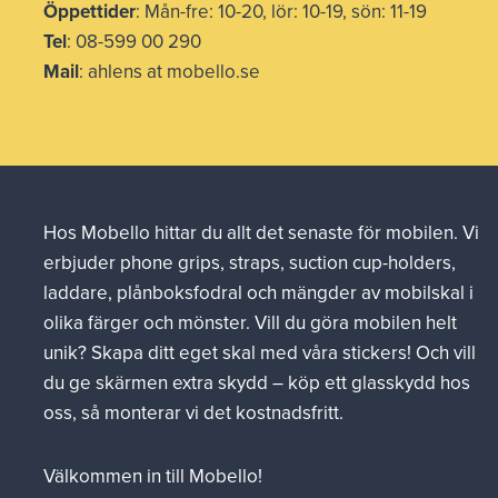
Öppettider
: Mån-fre: 10-20, lör: 10-19, sön: 11-19
Tel
: 08-599 00 290
Mail
: ahlens at mobello.se
Hos Mobello hittar du allt det senaste för mobilen. Vi
erbjuder phone grips, straps, suction cup-holders,
laddare, plånboksfodral och mängder av mobilskal i
olika färger och mönster. Vill du göra mobilen helt
unik? Skapa ditt eget skal med våra stickers! Och vill
du ge skärmen extra skydd – köp ett glasskydd hos
oss, så monterar vi det kostnadsfritt.
Välkommen in till Mobello!