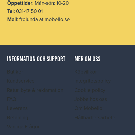
Öppettider
: Mån-sön: 10-20
Tel:
031-17 50 01
Mail
: frolunda at mobello.se
INFORMATION OCH SUPPORT
MER OM OSS
Butiker
Köpvillkor
Kundservice
Integritetspolicy
Retur, byte & reklamation
Cookie policy
FAQ
Jobba hos oss
Leverans
Om Mobello
Betalning
Hållbarhetsarbete
Vanliga Frågor