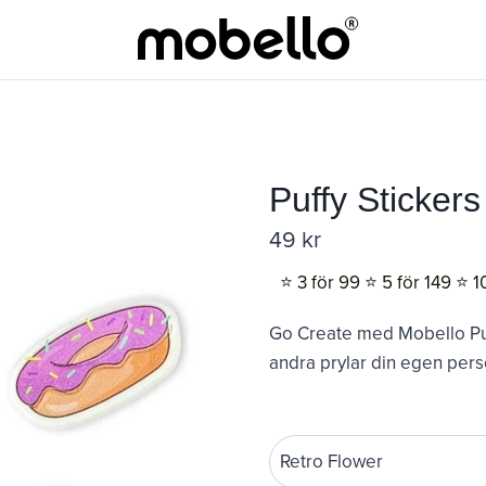
Puffy Stickers
49
kr
⭐️ 3 för 99 ⭐️ 5 för 149 ⭐️ 1
Go Create med Mobello Puffy
andra prylar din egen perso