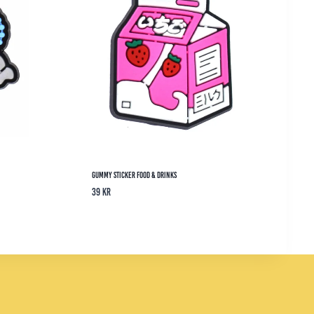
Gummy Sticker Food & Drinks
39
kr