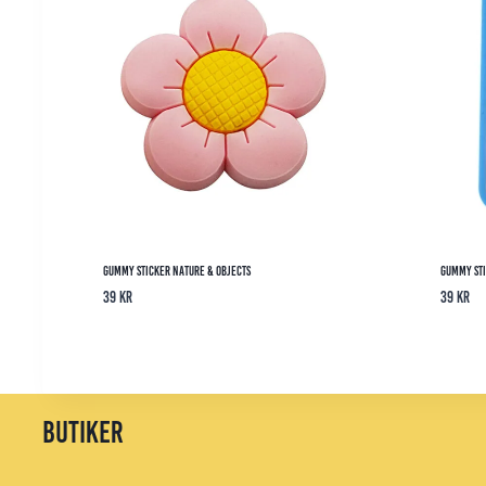
Gummy Sticker Nature & Objects
Gummy Sti
39
kr
39
kr
butiker