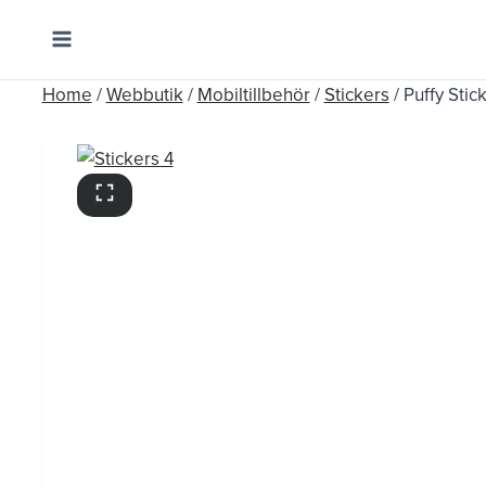
Skip
to
content
Home
/
Webbutik
/
Mobiltillbehör
/
Stickers
/
Puffy Stic