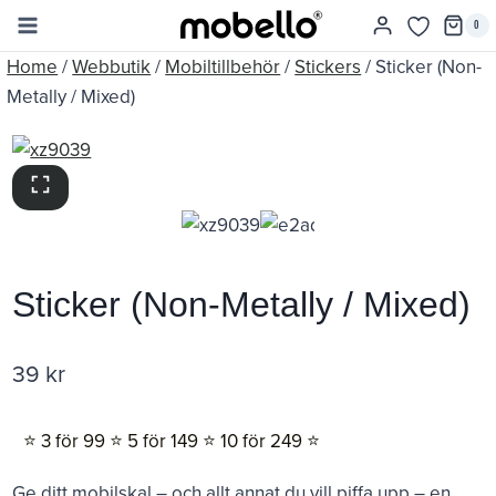
Skip
0
to
Home
/
Webbutik
/
Mobiltillbehör
/
Stickers
/
Sticker (Non-
content
Metally / Mixed)
Sticker (Non-Metally / Mixed)
39
kr
⭐️ 3 för 99 ⭐️ 5 för 149 ⭐️ 10 för 249 ⭐️
Ge ditt mobilskal – och allt annat du vill piffa upp – en