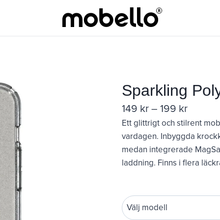
Sparkling Pol
Prisinte
149
kr
–
199
kr
Ett glittrigt och stilrent m
149 kr
vardagen. Inbyggda krockku
till
medan integrerade MagSafe
199 kr
laddning. Finns i flera läckr