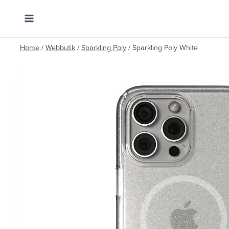
Skip
to
content
Home
/
Webbutik
/
Sparkling Poly
/
Sparkling Poly White