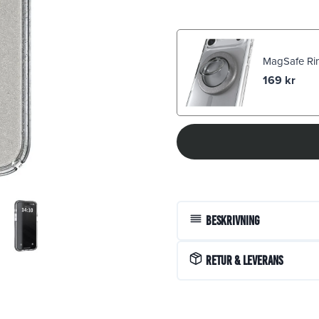
MagSafe Ring
169
kr
Beskrivning
Retur & Leverans