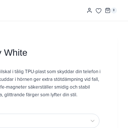
0
y White
rvall:
obilskal i tålig TPU-plast som skyddar din telefon i
ddar i hörnen ger extra stötdämpning vid fall,
-magneter säkerställer smidig och stabil
a, glittrande färger som lyfter din stil.