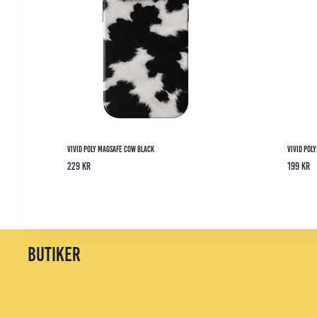
Vivid Poly Magsafe Cow Black
Vivid Pol
229
kr
199
kr
butiker