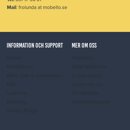
Mail
: frolunda at mobello.se
INFORMATION OCH SUPPORT
MER OM OSS
Butiker
Köpvillkor
Kundservice
Integritetspolicy
Retur, byte & reklamation
Cookie policy
FAQ
Jobba hos oss
Leverans
Om Mobello
Betalning
Hållbarhetsarbete
Vanliga Frågor