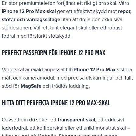
En stor premiumtelefon förtjänar ett riktigt bra skal. Våra
iPhone 12 Pro Max-skal
ger ett effektivt skydd mot
repor,
stötar och vardagsslitage
utan att dölja den exklusiva
ståldesignen. Välj ett tunt elegant skal eller ett robust
fodral med förstärkt stötskydd.
Perfekt passform för iPhone 12 Pro Max
Varje skal är exakt anpassat till
iPhone 12 Pro Max
:s stora
mått och kameramodul, med precisa utskärningar och fullt
stöd för
MagSafe
och trådlös laddning.
Hitta ditt perfekta iPhone 12 Pro Max-skal
Oavsett om du söker ett
transparent skal
, ett exklusivt
läderfodral, ett kolfiberskal eller ett unikt mönstrat skal –
hittar du det på Mobello. Shoppa tryggt med snabb