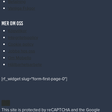
Betalning
Vanliga Frågor
MER OM OSS
Köpvillkor
Integritetspolicy
Cookie policy
Jobba hos oss
Om Mobello
Hållbarhetsarbete
[rf_widget slug="form-first-page-0"]
This site is protected by reCAPTCHA and the Google