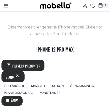
Skip
0
to
content
Bilderna föreställer generisk iPhone-modell. Skalen är
anpassade efter din telefon.
iPhone 12 Pro Max
Filtrera produkter
Stäng
ETIKETT
HELFÄRGADE
MAGSAFE
SILIKON
GENOMSKINLIG
PLÅNBOKSFODRAL
KONSTLÄDER
Tillämpa