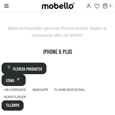
Skip
0
to
content
Bilderna föreställer generisk iPhone-modell. Skalen är
anpassade efter din telefon.
iPhone 6 Plus
Filtrera produkter
Stäng
ETIKETT
HELFÄRGADE
MAGSAFE
PLÅNBOKSFODRAL
KONSTLÄDER
Tillämpa