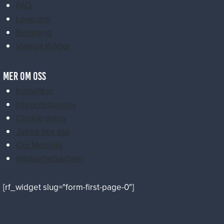
FAQ
Leverans
Betalning
Vanliga Frågor
MER OM OSS
Köpvillkor
Integritetspolicy
Cookie policy
Jobba hos oss
Om Mobello
Hållbarhetsarbete
[rf_widget slug="form-first-page-0"]