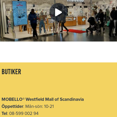
butiker
MOBELLO
®
Westfield Mall of Scandinavia
Öppettider
: Mån-sön: 10-21
Tel
: 08-599 002 94