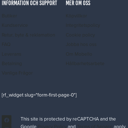
INFORMATION OCH SUPPORT
MER OM OSS
Butiker
Köpvillkor
Kundservice
Integritetspolicy
Retur, byte & reklamation
Cookie policy
FAQ
Jobba hos oss
Leverans
Om Mobello
Betalning
Hållbarhetsarbete
Vanliga Frågor
[rf_widget slug="form-first-page-0"]
This site is protected by reCAPTCHA and the
Google
Privacy Policy
and
Terms of Service
apply.