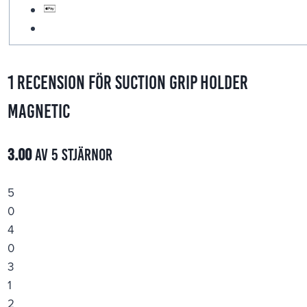
1 recension för
Suction Grip Holder
Magnetic
3.00
av 5 stjärnor
5
0
4
0
3
1
2