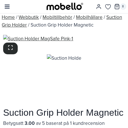
Skip
0
to
Home
/
Webbutik
/
Mobiltillbehör
/
Mobilhållare
/
Suction
content
Grip Holder
/
Suction Grip Holder Magnetic
Suction Grip Holder Magnetic
Betygsatt
3.00
av 5 baserat på
1
kundrecension