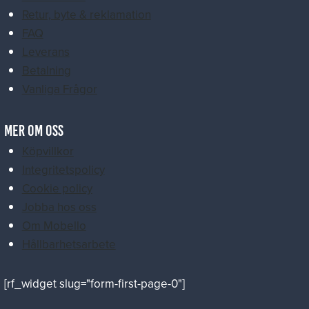
Retur, byte & reklamation
FAQ
Leverans
Betalning
Vanliga Frågor
MER OM OSS
Köpvillkor
Integritetspolicy
Cookie policy
Jobba hos oss
Om Mobello
Hållbarhetsarbete
[rf_widget slug="form-first-page-0"]